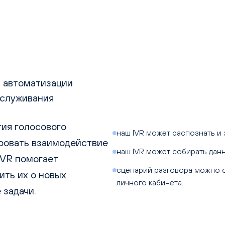
я автоматизации
бслуживания
гия голосового
наш IVR может распознать и 
ировать взаимодействие
наш IVR может собирать дан
IVR помогает
сценарий разговора можно с
ить их о новых
личного кабинета.
 задачи.