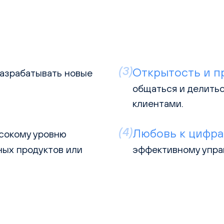
(3)
Открытость и п
разрабатывать новые
общаться и делить
клиентами.
(4)
Любовь к цифр
сокому уровню
ных продуктов или
эффективному упра