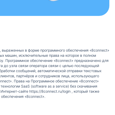
, выраженных в форме программного обеспечения «8connect»
ых машин, исключительные права на которое в полном
у. Программное обеспечение «8connect» предназначено для
а до узла связи оператора связи с целью последующей
бработки сообщений, автоматической отправки текстовых
лиентов, партнёров и сотрудников лица, использующего
nnect». Права на Программное обеспечение «8connect»
ехнологии SaaS (software as a service) без скачивания
тернет-сайте https://8connect.ru/login , который также
 обеспечения «8connect».